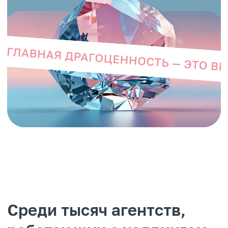
Среди тысяч агентств,
работающих с холдингом
по всей России, есть
сотни тех, кто для нас
подлинное сокровище,
заслуживающее особого
отношения, внимания,
поддержки.
Не просто бонусная программа для
агентов, а программа лояльности, с