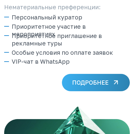
Бриллиант
Оборот за 6 месяцев — 20 000 000 ₽
Материальные преференции:
Скидка — 9,5%
Коммерческий кредит до 1 000 000 ₽/
38 000 BYN/ 6 500 000 ₸ для
бронирований в Русском Экспрессе и
Online Express
Кешбэк от Online Express (1% от
оборота агентства)
Скидка на рекламные туры не
более 1 000 у.е. до 3-х раз в год