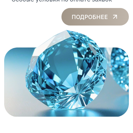
Изумруд
Оборот за 6 месяцев — 15 000 000 ₽
Материальные преференции:
Скидка — 9,25%
Коммерческий кредит до 700 000 ₽/
27 000 BYN/ 4 500 000 ₸
для бронирований в Русском
Экспрессе и Online Express