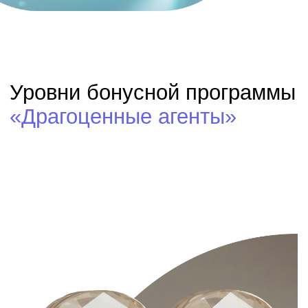
SEQUOIA PRO
Для участия необходимо закончить
любой курс школы
SEQUOIA
Материальные преференции:
Скидка — 8,5%
Коммерческий кредит до 300 000 ₽/
11 500 BYN/ 2 000 000 ₸
для бронирований в Русском
Экспрессе и Online Express
Кэшбэк от Online Express
(0,5% от оборота агентства)
Нематериальные преференции:
Персональный куратор
Приоритетное участие в мероприятиях
Приоритетное приглашение в
рекламные туры
Особые условия по оплате заявок