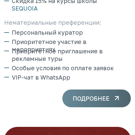
Расчет производится по полностью
оплаченным на дату заезда заявкам,
учитываются только состоявшиеся
заявки;
Если на дату заезда заказ оплачен
частично, сумма оплаты в оборот
зачислена не будет;
Информацию о текущем обороте,
уровне и доступных бонусах можно
получить в Личном кабинете
агентства;
РАЗВЕРНУТЬ
Сотрудничество с
туристическими агентствами
было и остается для нас
приоритетным.