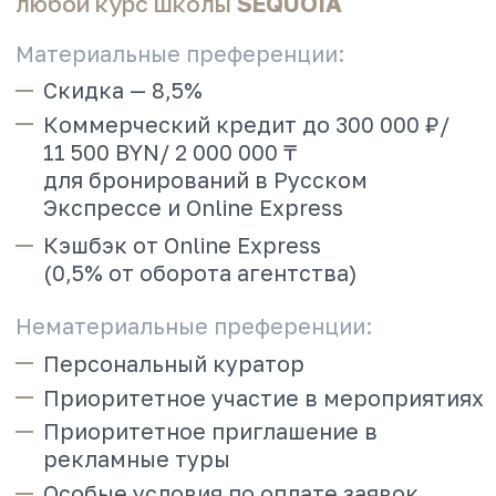
Коммерческий кредит до 500 000 ₽/
19 000 BYN/ 3 250 000 ₸ для
бронирований в Русском Экспрессе и
Online Express
Кешбэк от Online Express (1% от
оборота агентства)
Скидка на рекламные туры
не более 300 у.е.
Скидка 5% на курсы школы
SEQUOIA
Нематериальные преференции:
Персональный куратор
Приоритетное участие в
мероприятиях
Приоритетное приглашение в
рекламные туры
Особые условия по оплате заявок
VIP-чат в WhatsApp
ПОДРОБНЕЕ