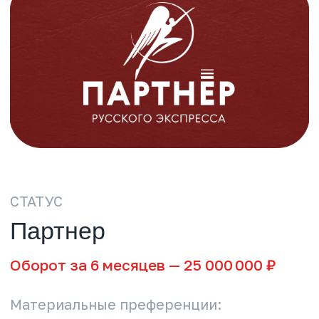
Мы ценим каждого, кто выбирает
«Русский Экспресс». Мы ценим
обратную связь, которую получаем от
вас. Мне приятно отметить, что
средняя оценка, которую наши агенты
выставляют сотрудникам, не
опускается ниже 4,8 баллов.
Туристическая отрасль сейчас
переживает непростые времена,
однако продажи холдинга растут.
Быстро. Ежегодно. В разы. «Русский
Экспресс» регулярно становится
лидером предпочтений агентств по
своим ключевым направлениям. С
нами начинают работать новые
агентства, а многие концентрируют
на нас основные продажи.
Вы — наше сокровище. Вы — наша
драгоценность! Спасибо, что вы с
нами!
Тарас Кобищанов
Генеральный директор
холдинга «Русский Экспресс»